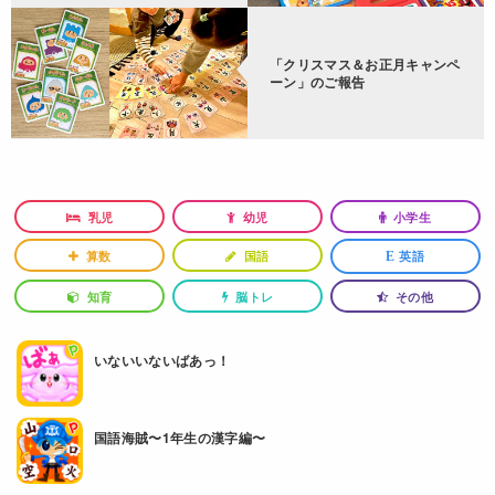
「クリスマス＆お正月キャンペ
ーン」のご報告
乳児
幼児
小学生
算数
国語
英語
E
知育
脳トレ
その他
いないいないばあっ！
国語海賊〜1年生の漢字編〜