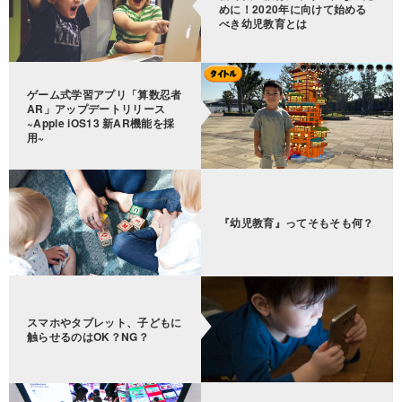
めに！2020年に向けて始める
べき幼児教育とは
ゲーム式学習アプリ「算数忍者
AR」アップデートリリース
~Apple iOS13 新AR機能を採
用~
『幼児教育』ってそもそも何？
スマホやタブレット、子どもに
触らせるのはOK？NG？