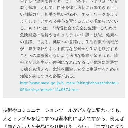
望ましい態度を育てること」である。つまりは「心を
磨く領域」として、自分を律し適切に行動できる正し
い判断力と、相手を思いやる心、ネットワークをより
よくしようとする公共心を育てることが求められてい
る。もう1つは、「情報社会で安全に生活するための
危険回避の理解やセキュリティの知識・技能、健康へ
の意識」である。健康への意識は、生活習慣の領域だ
が、昼夜逆転やネット依存など健全な生活を維持する
ことへの悪影響がないよう適切な指導が望まれる。情
報化が進み生活が便利になればなるほど危険に遭遇す
る機会も増える。危険を回避し安全に生活するための
知識を身につける必要がある。
http://www.mext.go.jp/b_menu/shingi/chousa/shotou/
056/shiryo/attach/1249674.htm
技術やコミュニケーションツールがどんなに変わっても、
人とトラブルを起こすのは基本的には人ですから、例えば
「知らない人と安易にやり取りをしない」「アプリのダウ