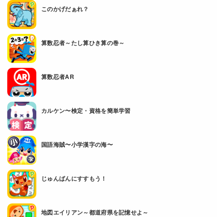
このかげだぁれ？
算数忍者～たし算ひき算の巻～
算数忍者AR
カルケン〜検定・資格を簡単学習
国語海賊〜小学漢字の海〜
じゅんばんにすすもう！
地図エイリアン～都道府県を記憶せよ～