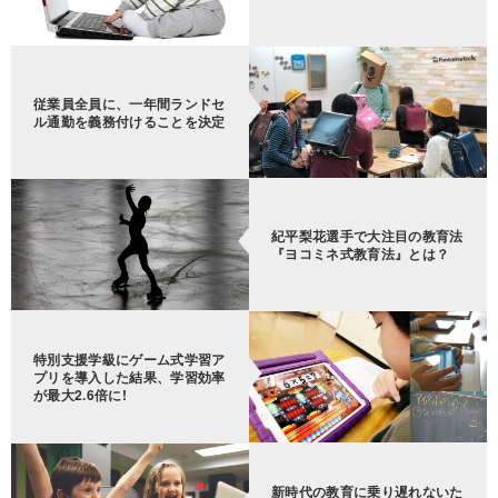
従業員全員に、一年間ランドセ
ル通勤を義務付けることを決定
紀平梨花選手で大注目の教育法
『ヨコミネ式教育法』とは？
特別支援学級にゲーム式学習ア
プリを導入した結果、学習効率
が最大2.6倍に!
新時代の教育に乗り遅れないた