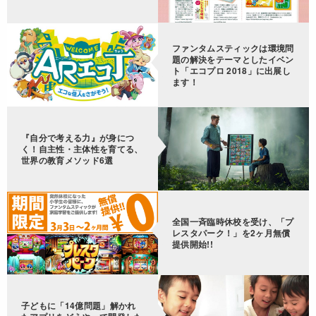
ファンタムスティックは環境問
題の解決をテーマとしたイベン
ト「エコプロ 2018」に出展し
ます！
『自分で考える力』が身につ
く！自主性・主体性を育てる、
世界の教育メソッド6選
全国一斉臨時休校を受け、「プ
レスタパーク！」を2ヶ月無償
提供開始!!
子どもに「14億問題」解かれ