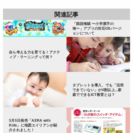
関連記事
「国語海賊 〜小学漢字の
海〜」アプリの対応OSバージ
ョンについて
自ら考える力を育てる！アクテ
ィブ・ラーニングって何？
タブレットを導入、でも「活用
できていない」が4割以上...家
庭でできるICT教育とは？
3月5日発売「AERA with
Kids」に地図エイリアンが紹
介されました！