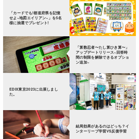
「カードでも!都道府県を記憶
せよ~地図エイリアン~」を5名
様に抽選でプレゼント!
「算数忍者〜たし算ひき算〜」
アップデートリリース~回答時
間の制限を解除できるオプショ
ン追加~
EDIX東京2023に出展しまし
た。
結局効果があるのはどっち？イ
ンターリーブ学習VS反復学習