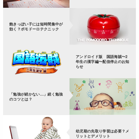
飽きっぽい子には短時間集中が
効く？ポモドーロテクニック
アンドロイド版 国語海賊〜2
年生の漢字編〜配信停止のお知
らせ
「勉強が続かない…」続く勉強
のコツとは？
幼児期の先取り学習は必要？メ
リットとデメリット