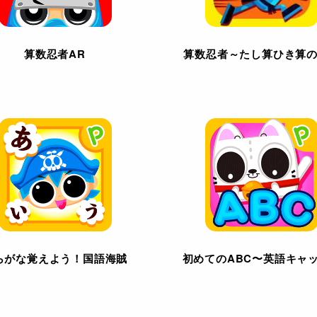
算数忍者AR
算数忍者～たし算ひき算
らがな覚えよう！国語海賊
初めてのABC〜英語キャ