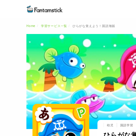
Home
学習サービス一覧
ひらがな覚えよう！国語海賊
幼児
国語学習
ひらがな