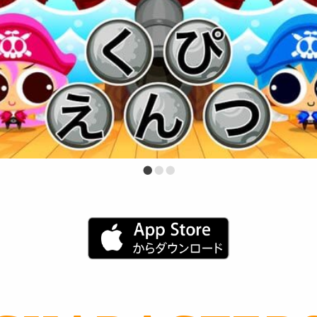
•
•
•