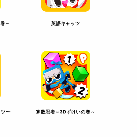
の巻～
英語キャッツ
ッツ〜
算数忍者～3Dずけいの巻～