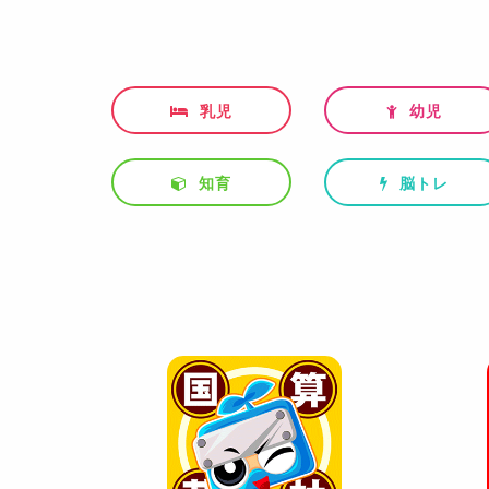
乳児
幼児
知育
脳トレ