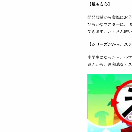
【親も安心】
開発段階から実際にお
ひらがなマスターに。 
できます。たくさん解
【シリーズだから、ス
小学生になったら、小
遊ぶから、違和感なく