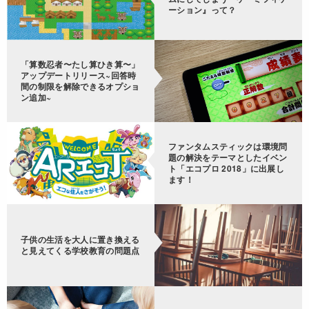
ーション』って？
「算数忍者〜たし算ひき算〜」
アップデートリリース~回答時
間の制限を解除できるオプショ
ン追加~
ファンタムスティックは環境問
題の解決をテーマとしたイベン
ト「エコプロ 2018」に出展し
ます！
子供の生活を大人に置き換える
と見えてくる学校教育の問題点