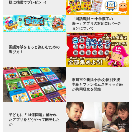
様に抽選でプレゼント!
「国語海賊 〜小学漢字の
海〜」アプリの対応OSバージ
ョンについて
国語海賊をもっと楽しむための
遊び方！
市川市立新浜小学校 特別支援
学級とファンタムスティック㈱
が共同研究を開始
子どもに「14億問題」解かれ
たアプリをどうやって開発した
か