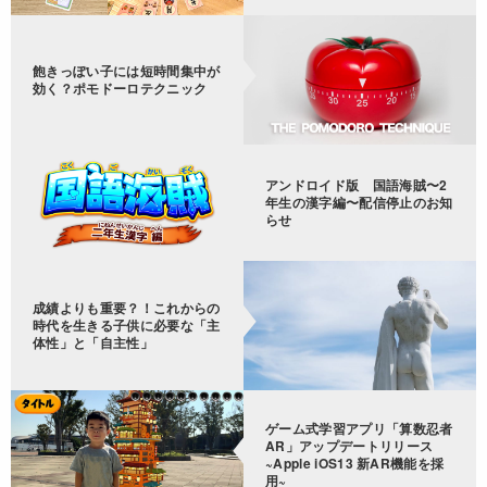
飽きっぽい子には短時間集中が
効く？ポモドーロテクニック
アンドロイド版 国語海賊〜2
年生の漢字編〜配信停止のお知
らせ
成績よりも重要？！これからの
時代を生きる子供に必要な「主
体性」と「自主性」
ゲーム式学習アプリ「算数忍者
AR」アップデートリリース
~Apple iOS13 新AR機能を採
用~