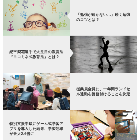
「勉強が続かない…」続く勉強
のコツとは？
紀平梨花選手で大注目の教育法
『ヨコミネ式教育法』とは？
従業員全員に、一年間ランドセ
ル通勤を義務付けることを決定
特別支援学級にゲーム式学習ア
プリを導入した結果、学習効率
が最大2.6倍に!