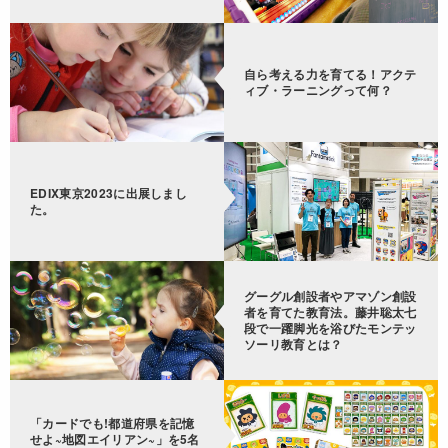
自ら考える力を育てる！アクテ
ィブ・ラーニングって何？
EDIX東京2023に出展しまし
た。
グーグル創設者やアマゾン創設
者を育てた教育法。藤井聡太七
段で一躍脚光を浴びたモンテッ
ソーリ教育とは？
「カードでも!都道府県を記憶
せよ~地図エイリアン~」を5名