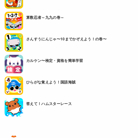
算数忍者～九九の巻～
さんすうにんじゃ〜10までかぞえよう！の巻〜
カルケン〜検定・資格を簡単学習
ひらがな覚えよう！国語海賊
答えて！ハムスターレース