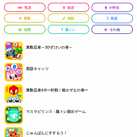
乳児
幼児
小学生
算数
国語
英語
E
知育
脳トレ
その他
算数忍者～3Dずけいの巻～
英語キャッツ
算数忍者AR〜対戦！箱かぞえの巻〜
マスラビリンス - 脳トレ脱出ゲーム
じゅんばんにすすもう！