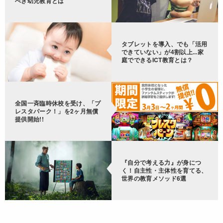
べき幼児教育とは
タブレットを導入、でも「活用
できていない」が4割以上...家
庭でできるICT教育とは？
全国一斉臨時休校を受け、「プ
レスタパーク！」を2ヶ月無償
提供開始!!
『自分で考える力』が身につ
く！自主性・主体性を育てる、
世界の教育メソッド6選