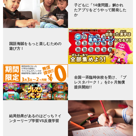
子どもに「14億問題」解かれ
たアプリをどうやって開発した
か
国語海賊をもっと楽しむための
遊び方！
全国一斉臨時休校を受け、「プ
レスタパーク！」を2ヶ月無償
提供開始!!
結局効果があるのはどっち？イ
ンターリーブ学習VS反復学習