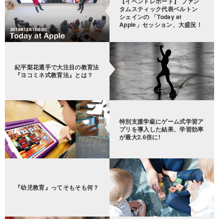
【イベントレポート】 ファン
タムスティック代表ベルトン
シェインの 「Today at
Apple」セッション、大盛況！
紀平梨花選手で大注目の教育法
『ヨコミネ式教育法』とは？
特別支援学級にゲーム式学習ア
プリを導入した結果、学習効率
が最大2.6倍に!
『幼児教育』ってそもそも何？