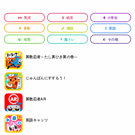
乳児
幼児
小学生
算数
国語
英語
E
知育
脳トレ
その他
算数忍者～たし算ひき算の巻～
じゅんばんにすすもう！
算数忍者AR
英語キャッツ