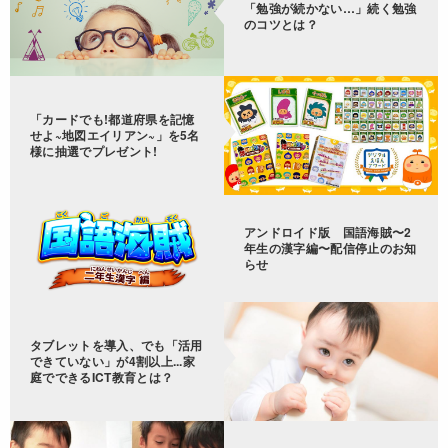
「勉強が続かない…」続く勉強
のコツとは？
「カードでも!都道府県を記憶
せよ~地図エイリアン~」を5名
様に抽選でプレゼント!
アンドロイド版 国語海賊〜2
年生の漢字編〜配信停止のお知
らせ
タブレットを導入、でも「活用
できていない」が4割以上...家
庭でできるICT教育とは？