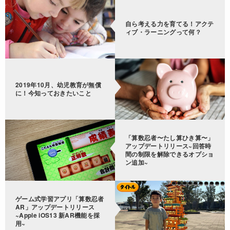
自ら考える力を育てる！アクテ
ィブ・ラーニングって何？
2019年10月、幼児教育が無償
に！今知っておきたいこと
「算数忍者〜たし算ひき算〜」
アップデートリリース~回答時
間の制限を解除できるオプショ
ン追加~
ゲーム式学習アプリ「算数忍者
AR」アップデートリリース
~Apple iOS13 新AR機能を採
用~