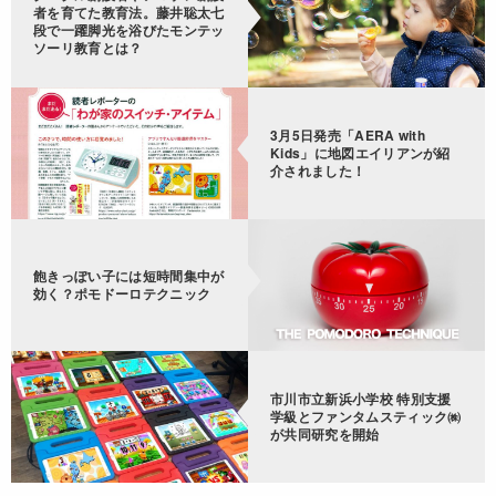
者を育てた教育法。藤井聡太七
段で一躍脚光を浴びたモンテッ
ソーリ教育とは？
3月5日発売「AERA with
Kids」に地図エイリアンが紹
介されました！
飽きっぽい子には短時間集中が
効く？ポモドーロテクニック
市川市立新浜小学校 特別支援
学級とファンタムスティック㈱
が共同研究を開始