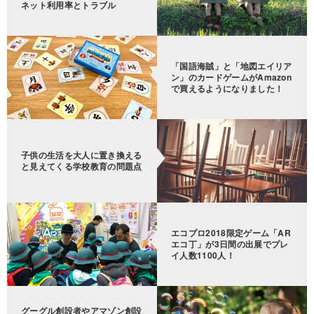
ネット利用率とトラブル
「国語海賊」と「地図エイリア
ン」のカードゲームがAmazon
で買えるようになりました！
子供の生活を大人に置き換える
と見えてくる学校教育の問題点
エコプロ2018限定ゲーム「AR
エコ丁」が3日間の出展でプレ
イ人数1100人！
グーグル創設者やアマゾン創設