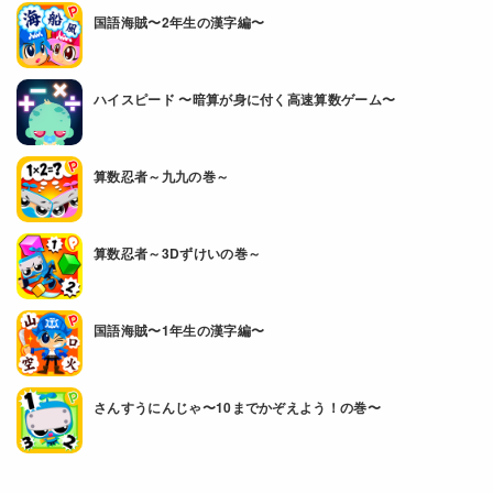
国語海賊〜2年生の漢字編〜
ハイスピード 〜暗算が身に付く高速算数ゲーム〜
算数忍者～九九の巻～
算数忍者～3Dずけいの巻～
国語海賊〜1年生の漢字編〜
さんすうにんじゃ〜10までかぞえよう！の巻〜