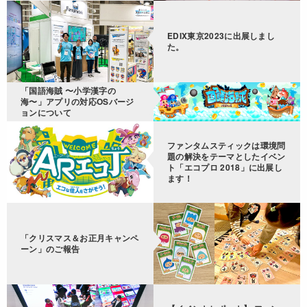
EDIX東京2023に出展しまし
た。
「国語海賊 〜小学漢字の
海〜」アプリの対応OSバージ
ョンについて
ファンタムスティックは環境問
題の解決をテーマとしたイベン
ト「エコプロ 2018」に出展し
ます！
「クリスマス＆お正月キャンペ
ーン」のご報告