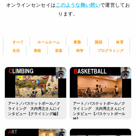
オンラインセンセイは
このような熱い想い
で運営してお
ります。
すべて
ホームルーム
算数
国語
体育
生活
美術
音楽
科学
プログラミング
アート／バスケットボール／ク
アート／バスケットボール／ク
ライミング 大内秀之さんにイ
ライミング 大内秀之さんにイ
ンタビュー【クライミング編】
ンタビュー【バスケットボール
編】