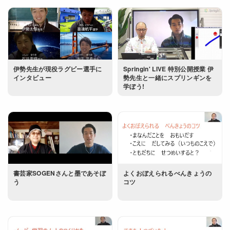
伊勢先生が現役ラグビー選手に
Springin' LIVE 特別公開授業 伊
インタビュー
勢先生と一緒にスプリンギンを
学ぼう!
書芸家SOGENさんと墨であそぼ
よくおぼえられるべんきょうの
う
コツ