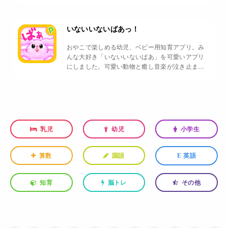
ます。
いないいないばあっ！
おやこで楽しめる幼児、ベビー用知育アプリ。み
んな大好き「いないいないばあ」を可愛いアプリ
にしました。可愛い動物と癒し音楽が泣き止ませ
る効果が絶大！と好評です。
乳児
幼児
小学生
算数
国語
英語
E
知育
脳トレ
その他