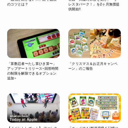
のコツとは？
レスタパーク！」を2ヶ月無償提
供開始!!
「算数忍者〜たし算ひき算〜」
「クリスマス＆お正月キャンペ
アップデートリリース~回答時間
ーン」のご報告
の制限を解除できるオプション
追加~
【イベントレポート】 ファンタ
「カードでも!都道府県を記憶せ