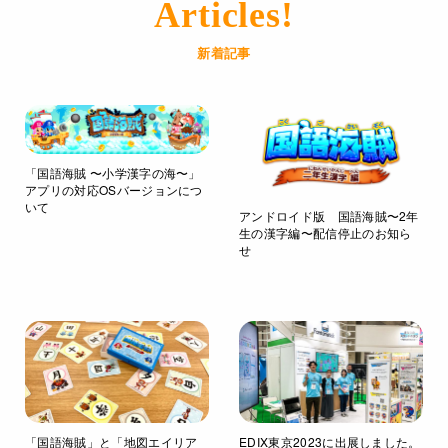
Articles!
新着記事
「国語海賊 〜小学漢字の海〜」
アプリの対応OSバージョンにつ
いて
アンドロイド版 国語海賊〜2年
生の漢字編〜配信停止のお知ら
せ
「国語海賊」と「地図エイリア
EDIX東京2023に出展しました。