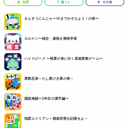
知育
脳トレ
その他
さんすうにんじゃ〜10までかぞえよう！の巻〜
カルケン〜検定・資格を簡単学習
ハイスピード 〜暗算が身に付く高速算数ゲーム〜
算数忍者～たし算ひき算の巻～
国語海賊〜2年生の漢字編〜
地図エイリアン～都道府県を記憶せよ～