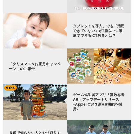
タブレットを導入、でも「活用
できていない」が4割以上...家
庭でできるICT教育とは？
「クリスマス＆お正月キャンペ
ーン」のご報告
ゲーム式学習アプリ「算数忍者
AR」アップデートリリース
~Apple iOS13 新AR機能を採
用~
６歳で知らない人とやり取りす