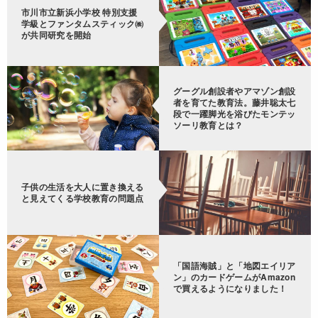
市川市立新浜小学校 特別支援
学級とファンタムスティック㈱
が共同研究を開始
グーグル創設者やアマゾン創設
者を育てた教育法。藤井聡太七
段で一躍脚光を浴びたモンテッ
ソーリ教育とは？
子供の生活を大人に置き換える
と見えてくる学校教育の問題点
「国語海賊」と「地図エイリア
ン」のカードゲームがAmazon
で買えるようになりました！