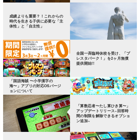
成績よりも重要？！これからの
時代を生きる子供に必要な「主
体性」と「自主性」
全国一斉臨時休校を受け、「プ
レスタパーク！」を2ヶ月無償
提供開始!!
「国語海賊 〜小学漢字の
海〜」アプリの対応OSバージ
ョンについて
「算数忍者〜たし算ひき算〜」
アップデートリリース~回答時
間の制限を解除できるオプショ
ン追加~