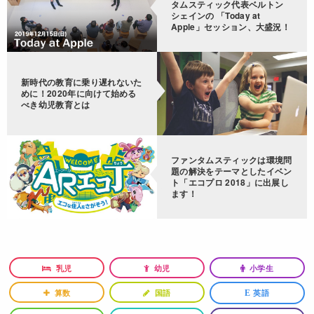
タムスティック代表ベルトン
シェインの 「Today at
Apple」セッション、大盛況！
新時代の教育に乗り遅れないた
めに！2020年に向けて始める
べき幼児教育とは
ファンタムスティックは環境問
題の解決をテーマとしたイベン
ト「エコプロ 2018」に出展し
ます！
乳児
幼児
小学生
算数
国語
英語
E