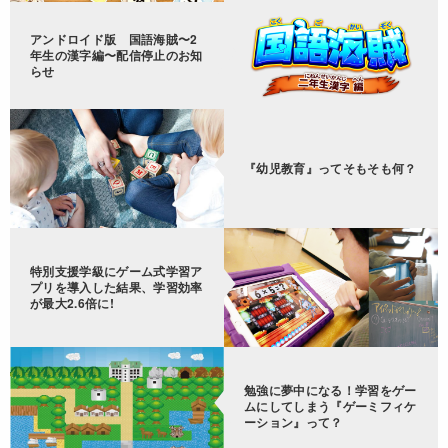
アンドロイド版 国語海賊〜2
年生の漢字編〜配信停止のお知
らせ
『幼児教育』ってそもそも何？
特別支援学級にゲーム式学習ア
プリを導入した結果、学習効率
が最大2.6倍に!
勉強に夢中になる！学習をゲー
ムにしてしまう『ゲーミフィケ
ーション』って？