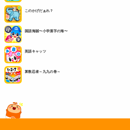
このかげだぁれ？
国語海賊〜小学漢字の海〜
英語キャッツ
算数忍者～九九の巻～