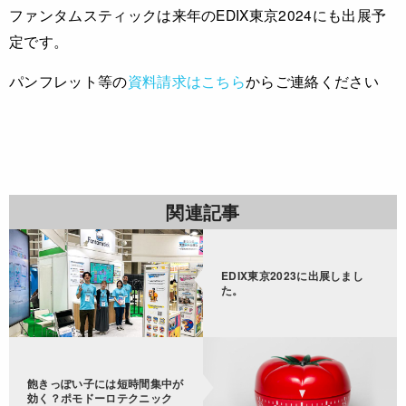
ファンタムスティックは来年のEDIX東京2024にも出展予
定です。
パンフレット等の
資料請求はこちら
からご連絡ください
関連記事
EDIX東京2023に出展しまし
た。
飽きっぽい子には短時間集中が
効く？ポモドーロテクニック