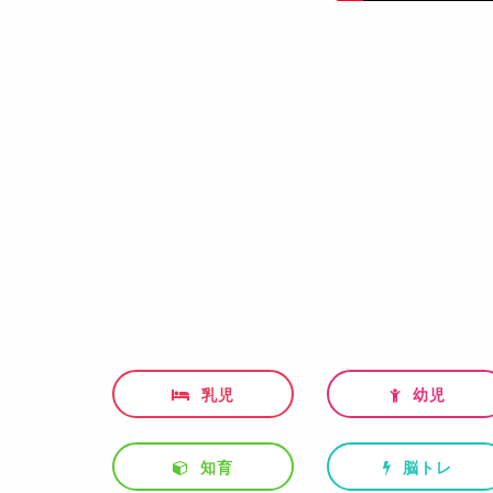
乳児
幼児
知育
脳トレ