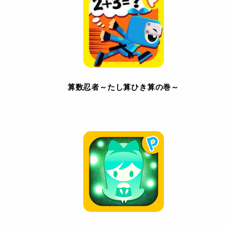
算数忍者～たし算ひき算の巻～