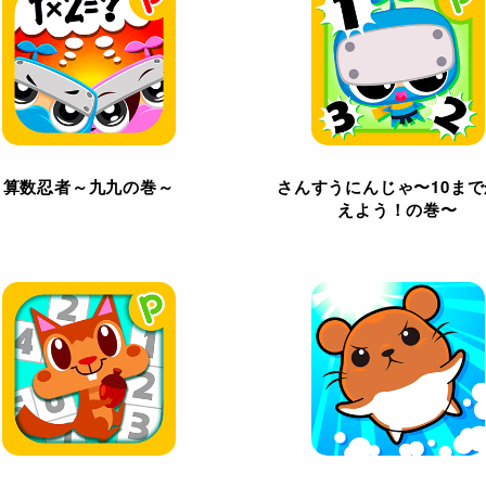
算数忍者～九九の巻～
さんすうにんじゃ〜10ま
えよう！の巻〜