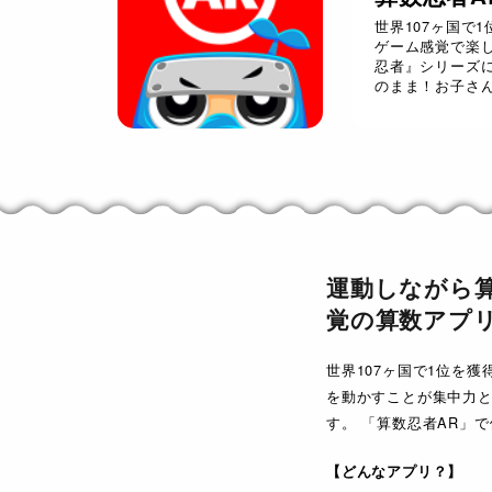
世界107ヶ国で1
ゲーム感覚で楽
忍者』シリーズ
のまま！お子さ
運動しながら算
覚の算数アプ
世界107ヶ国で1位を
を動かすことが集中力と
す。 「算数忍者AR」
【どんなアプリ？】