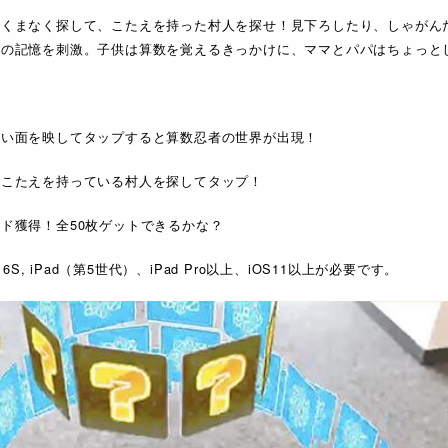
をくまなく探して、こたえを持った村人を探せ！見下ろしたり、しゃがん
供の記憶を刺激。子供は算数を覚えるきっかけに、ママとパパはちょっと
たい面を映してタップすると算数忍者の世界が出現！
のこたえを持っている村人を探してタップ！
ド獲得！全50枚ゲットできるかな？
 6S, iPad（第5世代）、iPad Pro以上、iOS11以上が必要です。