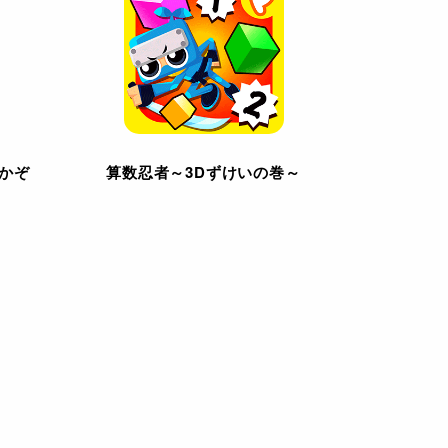
でかぞ
算数忍者～3Dずけいの巻～