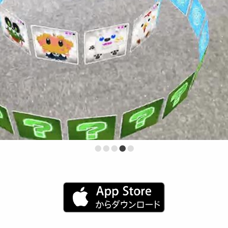
•
•
•
•
•