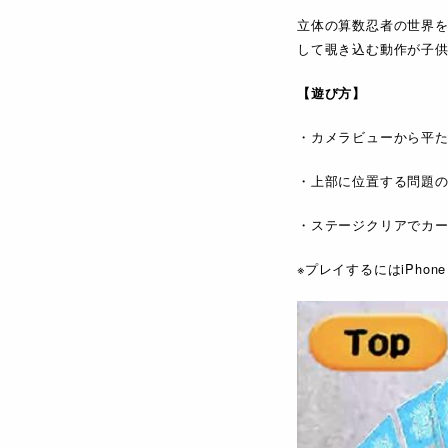
立体の算数忍者の世界
して覗き込む動作が子
【遊び方】
・カメラビューから平
・上部に位置する問題
・ステージクリアでカー
※プレイするにはiPhone