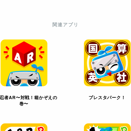
関連アプリ
忍者AR〜対戦！箱かぞえの
プレスタパーク！
巻〜