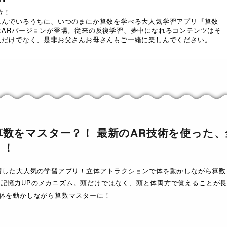
位！
しんでいるうちに、いつのまにか算数を学べる大人気学習アプリ『算数
にARバージョンが登場。従来の反復学習、夢中になれるコンテンツはそ
んだけでなく、是非お父さんお母さんもご一緒に楽しんでください。
数をマスター？！ 最新のAR技術を使った
リ！
獲得した大人気の学習アプリ！立体アトラクションで体を動かしながら算
記憶力UPのメカニズム。頭だけではなく、頭と体両方で覚えることが
で体を動かしながら算数マスターに！