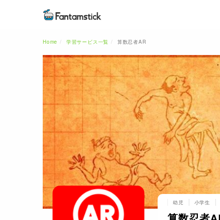
Home
学習サービス一覧
算数忍者AR
幼児
小学生
算数忍者A