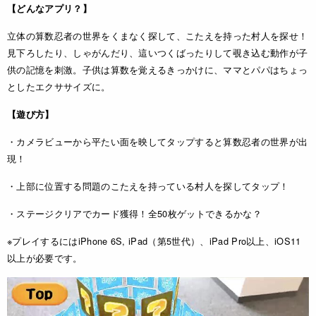
【どんなアプリ？】
立体の算数忍者の世界をくまなく探して、こたえを持った村人を探せ！
見下ろしたり、しゃがんだり、這いつくばったりして覗き込む動作が子
供の記憶を刺激。子供は算数を覚えるきっかけに、ママとパパはちょっ
としたエクササイズに。
【遊び方】
・カメラビューから平たい面を映してタップすると算数忍者の世界が出
現！
・上部に位置する問題のこたえを持っている村人を探してタップ！
・ステージクリアでカード獲得！全50枚ゲットできるかな？
※プレイするにはiPhone 6S, iPad（第5世代）、iPad Pro以上、iOS11
以上が必要です。