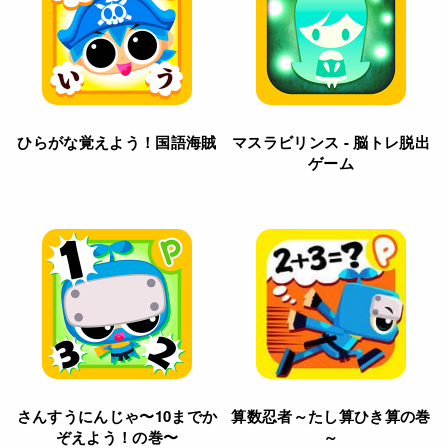
ひらがな覚えよう！国語海賊
マスラビリンス - 脳トレ脱出
ゲーム
さんすうにんじゃ〜10までか
算数忍者～たし算ひき算の巻
ぞえよう！の巻〜
～