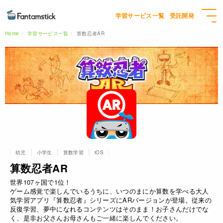
学習サービス一覧
受託開発
Home
学習サービス一覧
算数忍者AR
幼児
小学生
算数学習
iOS
算数忍者AR
世界107ヶ国で1位！
ゲーム感覚で楽しんでいるうちに、いつのまにか算数を学べる大人
気学習アプリ『算数忍者』シリーズにARバージョンが登場。従来の
反復学習、夢中になれるコンテンツはそのまま！お子さんだけでな
く、是非お父さんお母さんもご一緒に楽しんでください。