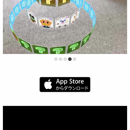
•
•
•
•
•