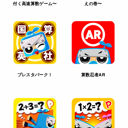
付く高速算数ゲーム〜
えの巻〜
プレスタパーク！
算数忍者AR