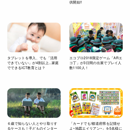
供開始!!
タブレットを導入、でも「活用
エコプロ2018限定ゲーム「ARエ
できていない」が4割以上...家庭
コ丁」が3日間の出展でプレイ人
でできるICT教育とは？
数1100人！
６歳で知らない人とやり取りす
「カードでも!都道府県を記憶せ
るケースも！子どものインター
よ~地図エイリアン~」を5名様に