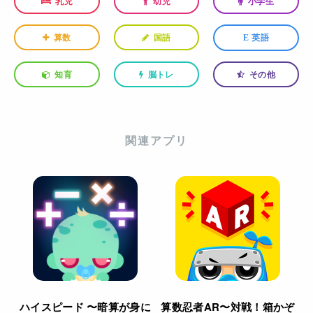
乳児
幼児
小学生
算数
国語
英語
E
知育
脳トレ
その他
関連アプリ
ハイスピード 〜暗算が身に
算数忍者AR〜対戦！箱かぞ