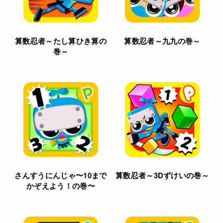
算数忍者～たし算ひき算の
算数忍者～九九の巻～
巻～
さんすうにんじゃ〜10まで
算数忍者～3Dずけいの巻～
かぞえよう！の巻〜