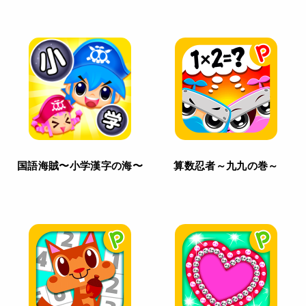
国語海賊〜小学漢字の海〜
算数忍者～九九の巻～