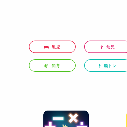
乳児
幼児
知育
脳トレ