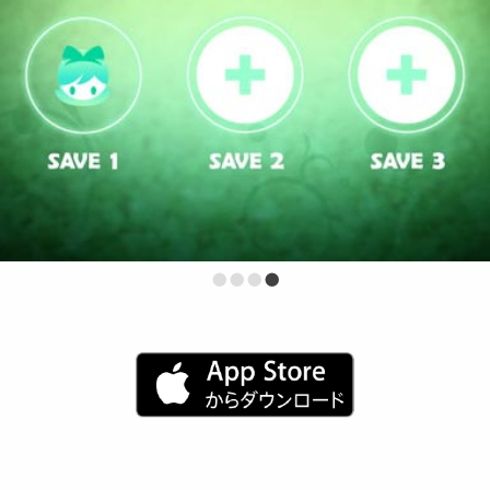
•
•
•
•