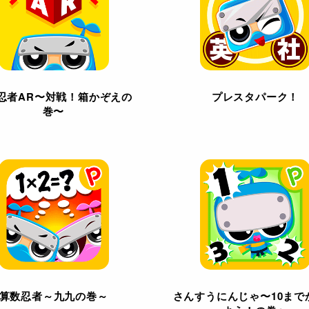
忍者AR〜対戦！箱かぞえの
プレスタパーク！
巻〜
算数忍者～九九の巻～
さんすうにんじゃ〜10まで