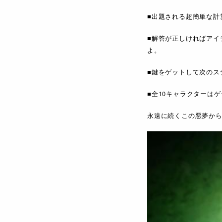
■出題される超簡単な計
■解答が正しければアイ
よ。
■鍵をゲットして次のス
■全10キャラクターは
永遠に続くこの悪夢か