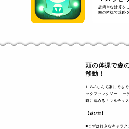
超簡単な計算をし
頭の体操で迷路
頭の体操で森
移動！
1+2=3なんて誰にで
ックファンタジー。 一
時に進める「マルチタ
【遊び方】
■まずは好きなキャラク