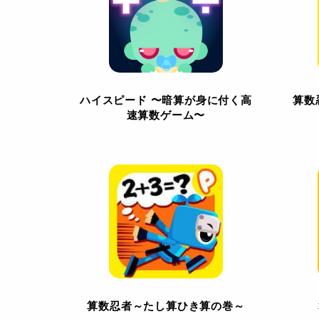
ハイスピード 〜暗算が身に付く高
算数
速算数ゲーム〜
算数忍者～たし算ひき算の巻～