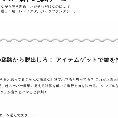
ながら突き進め！ただそれだけなのに... ?
を脱出！脳トレ・ノスタルジックファンタジー。
の迷路から脱出しろ！ アイテムゲットで鍵を
もできると思ってる？そんな簡単な計算でハマると思ってる？ これが正真
見、超スーパー簡単に見える計算を解いて進行方向を決める。 シンプル
スク」が意外とハマると評判！
ターを選んでスタート！