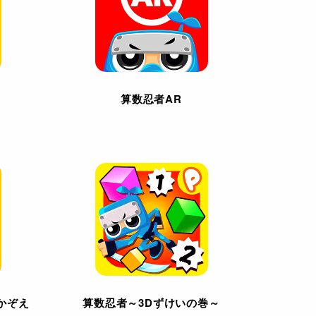
算数忍者AR
かぞえ
算数忍者～3Dずけいの巻～